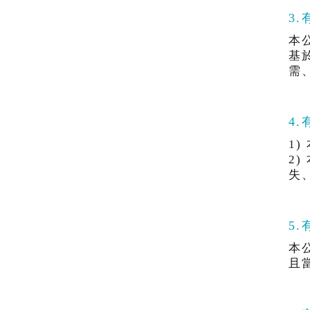
3
本
基
需
4
1
2
失
5
本
且