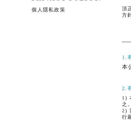
頂
個人隱私政策
方
1
本
2
1
之
2
行