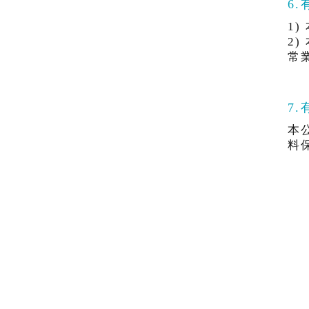
6
1
2
常
7
本
料