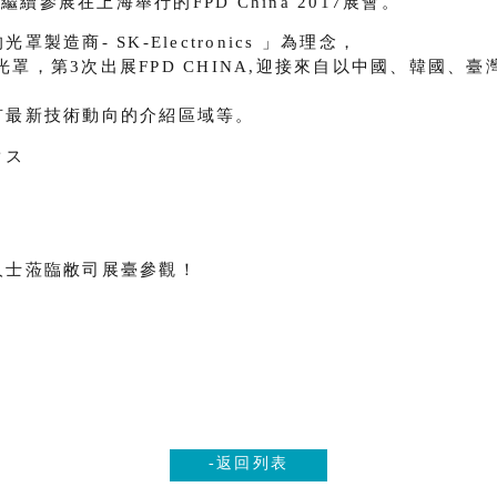
繼續參展在上海舉行的FPD China 2017展會。
造商- SK-Electronics 」為理念，
s光罩，第3次出展FPD CHINA,迎接來自以中國、韓國、
有最新技術動向的介紹區域等。
クス
）
人士蒞臨敝司展臺參觀！
-返回列表