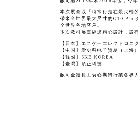
敝司繼2015年和2016年後，今年
本次展會以「時常行走在最尖端的光罩製
帶來全世界最大尺寸的G10 Plu
全世界各地客戶。
本次敝司展臺經過精心設計，設
【日本】エスケーエレクトロニ
【中国】爱史科电子贸易（上海
【韓國】SKE KOREA
【臺灣】頂正科技
敝司全體員工衷心期待行業各界